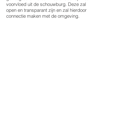
voorvloed uit de schouwburg. Deze zal
open en transparant zijn en zal hierdoor
connectie maken met de omgeving.
Mensen zullen erlangs lopen en de stage
op kunnen kijken. Op deze manier komen
ze in aanraking met theater. Dit maakt het
veel toegankelijker voor mensen om ook
eens een voorstelling te bezoeken.
Doordat het feit dat ze alleen het beeld
zien maar niet het geluid ervaren ze niet
de hele belevenis. Dit prikkelt mensen om
ook eens de schouwburg te bezoeken.
Plein
De golvende beweging zal vertaald
worden naar verschillende hoogtelevels in
het plein. Er zullen objecten komen met
verschillende functies zoals
zitgelegenheden, parkjes en groen.
Elk object heeft zijn eigen vorm en worden
zo geplaats dat er verschillende
hoofdpaden, zijpaden en kleine pleintjes
ontstaan. De objecten staan niet vast maar